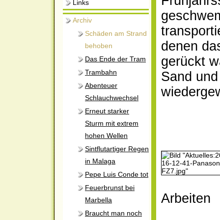
Frühjahrs
Links
geschwem
Archiv
transporti
Schäden am Strand
denen da
behoben
gerückt wa
Das Ende der Tram
Trambahn
Sand und 
Abenteuer
wiederge
Schlauchwechsel
Erneut starker
Sturm mit extrem
hohen Wellen
Sintflutartiger Regen
in Malaga
Pepe Luis Conde tot
Feuerbrunst bei
Arbeiten
Marbella
Braucht man noch