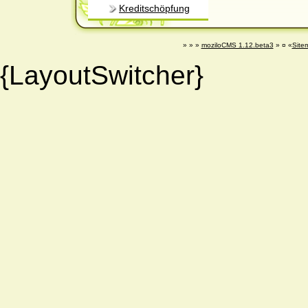
Kreditschöpfung
» » »
moziloCMS 1.12.beta3
» ¤ «
Site
{LayoutSwitcher}